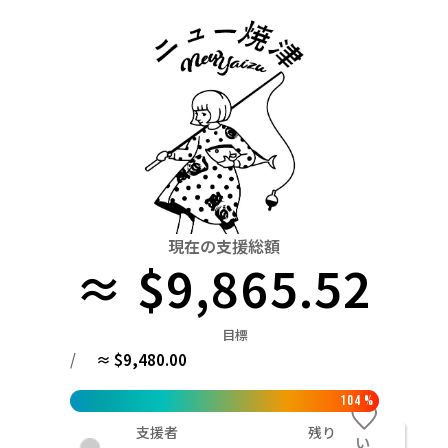
関東
中国
鳥取
茨城
栃木
群馬
埼玉
千葉
東京
神奈川
四国
徳島
中部
新潟
富山
石川
福井
山梨
長野
岐阜
九州・沖縄
福岡
近畿
三重
滋賀
京都
大阪
兵庫
奈良
和歌山
中国
鳥取
島根
岡山
広島
山口
四国
現在の支援総額
≈ $9,865.52
徳島
香川
愛媛
高知
九州・沖縄
福岡
佐賀
長崎
熊本
大分
宮崎
鹿児島
目標
/
≈ $9,480.00
104
%
支援者
残り
い