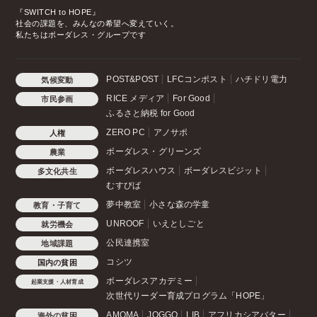
『SWITCH to HOPE』
社会の課題を、みんなの希望へ変えていく。
私たちはボーダレス・グループです
POST&POST
LFCコンポスト
ハチドリ電力
気候変動
RICE メディア
For Good
市民参画
ふるさと納税 for Good
ZERO PC
アノサポ
人権
ボーダレス・グリーンズ
農業
ボーダレスハウス
ボーダレスビジット
多文化共生
むすびば
夢中教室
小さな森の学童
教育・子育て
UNROOF
いえとしごと
就労機会
公民連携室
地域課題
コシツ
国内の貧困
ボーダレスアカデミー
起業支援・人材育成
次世代リーダー育成プログラム「HOPE」
AMOMA
JOGGO
LIB
アフリカシアバター
海外の貧困