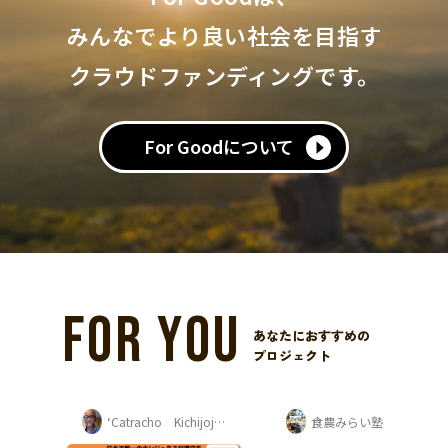
みんなでより良い社会を目指す
クラウドファンディングです。
For Goodについて
FOR YOU
あなたにおすすめの
プロジェクト
‘Catracho Kichijoji‘ 平杉 康孝
食農みらい塾
松久怜央