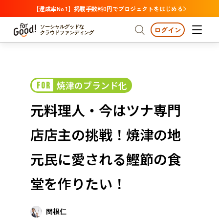
【達成率No.1】掲載手数料0円でプロジェクトをはじめる
ソーシャルグッドな
ログイン
クラウドファンディング
プロジェクトからさがす
焼津のブランド化
FOR
注目
新着
支援金額が多い
プロジェクトからさがす
注目
新着
支援金額
支援人数が多い
終了日が近い
元料理人・今はツナ専門
カテゴリーからさがす
国際協力
医療・福祉
カテゴリーからさがす
人権・マイノリティ
店店主の挑戦！焼津の地
国際協力
医療・福祉
子ども・教育
動物
地域活性
フード・農業
文化
北海道・東北
地域からさがす
北海
元民に愛される鰹節の食
環境・エシカル
人権・マイノリティ
関東
茨城
災害
堂を作りたい！
社会貢献
中部
地域からさがす
新潟
北海道・東北
近畿
関根仁
三重
北海道
青森
岩手
宮城
秋田
山形
福島