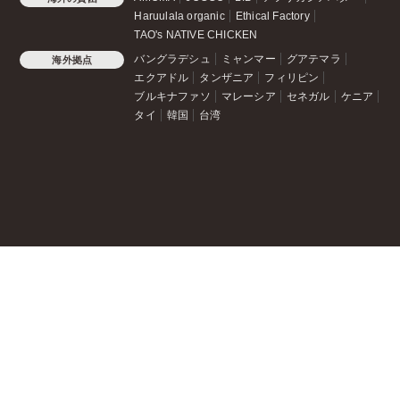
Haruulala organic
Ethical Factory
TAO's NATIVE CHICKEN
バングラデシュ
ミャンマー
グアテマラ
海外拠点
エクアドル
タンザニア
フィリピン
ブルキナファソ
マレーシア
セネガル
ケニア
タイ
韓国
台湾