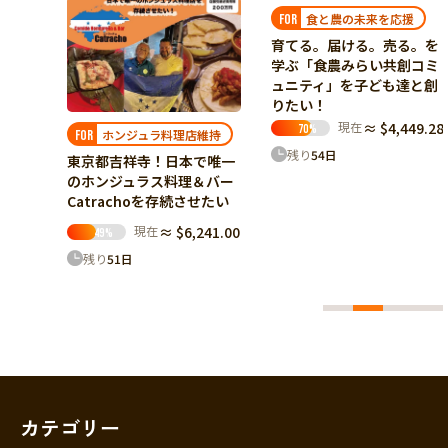
食と農の未来を応援
有機農業の普及
FOR
FOR
育てる。届ける。売る。を
【24歳の挑戦】野菜を育て
学ぶ「食農みらい共創コミ
るではなく土を育てる農業
ュニティ」を子ども達と創
へ。
りたい！
現在
≈ $4,025.84
63
%
現在
≈ $4,449.28
70
%
維持
残り
36
日
残り
54
日
で唯一
＆バー
せたい
41.00
カテゴリー