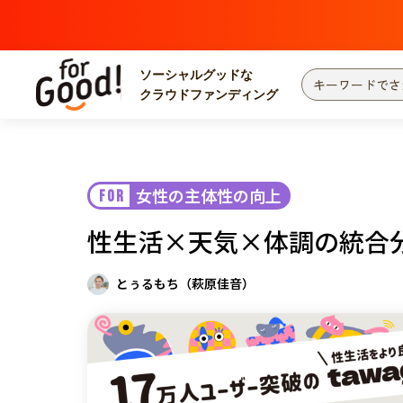
ソーシャルグッドな
クラウドファンディング
プロジェクトからさがす
注目
新着
女性の主体性の向上
FOR
カテゴリーからさがす
国際協力
医療
性生活×天気×体調の統合分
災害
社会貢献
北海道・東北
地域からさがす
とぅるもち（萩原佳音）
関東
中部
近畿