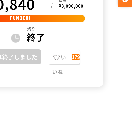
0,840
目標
/
¥
3,090,000
FUNDED!
残り
終了
は終了しました
い
179
いね