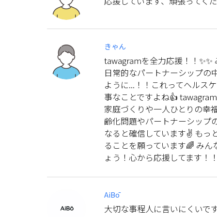
応援しています、頑張ってく
きゃん
tawagramを全力応援！！
日常的なパートナーシップの
ように...！！これってヘル
事なことですよね👍 tawa
家庭づくりや一人ひとりの幸
齢化問題やパートナーシップ
なると確信しています✌️ も
ることを願っています🌈 み
ょう！心から応援してます！！
AiBō
大切な事程人に言いにくいで