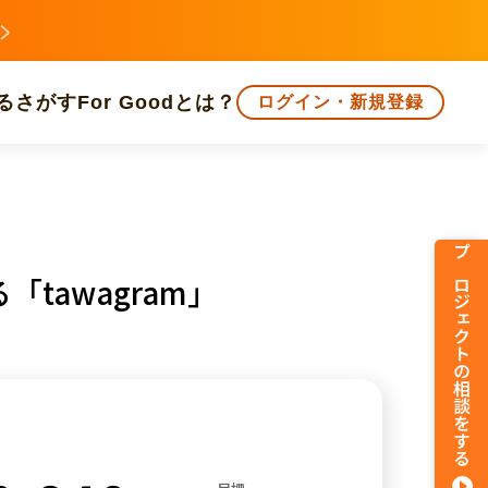
る
さがす
For Goodとは？
ログイン・新規登録
文化
環境・エシカル
人権・マイノリティ
プロジェクトの相談をする
awagram」
知