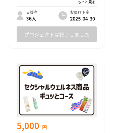
「主体的に生きる人を増やす」の実現に共
感いただいた方々に、開発メンバーから心
お届け予定
支援者
を込めた御礼メッセージをお送りします。
2025-04-30
36人
プロジェクトは終了しました
5,000
円