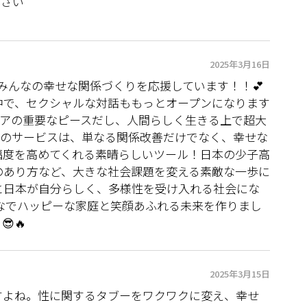
ださい
2025年3月16日
✨✨ みんなの幸せな関係づくりを応援しています！！💕
中で、セクシャルな対話ももっとオープンになります
スケアの重要なピースだし、人間らしく生きる上で超大
gramのサービスは、単なる関係改善だけでなく、幸せな
福度を高めてくれる素晴らしいツール！日本の少子高
のあり方など、大きな社会課題を変える素敵な一歩に
っと日本が自分らしく、多様性を受け入れる社会にな
んなでハッピーな家庭と笑顔あふれる未来を作りまし
🔥
2025年3月15日
すよね。性に関するタブーをワクワクに変え、幸せ