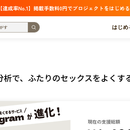
【達成率No.1】掲載手数料0円でプロジェクトをはじめる
はじめ
支援金額が多い
支援人数が多い
終了日が近い
・福祉
子ども・教育
動物
地域活性
フード・農業
析で、ふたりのセックスをよくする「t
北海道
青森
岩手
宮城
秋田
山形
福島
茨城
栃木
群馬
埼玉
千葉
東京
神奈川
新潟
富山
石川
福井
山梨
長野
岐阜
静岡
愛
現在の支援総額
三重
滋賀
京都
大阪
兵庫
奈良
和歌山