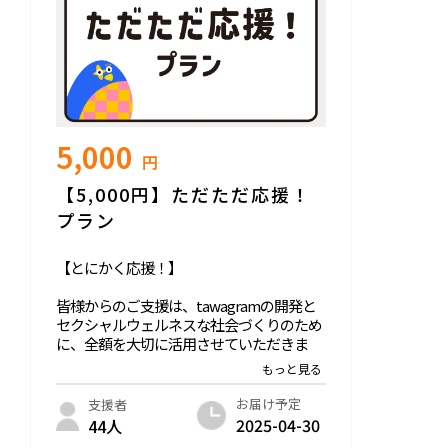
＜原産地＞日本
＜使用方法・使用上の注意事項＞
お肌に異常が生じていないかよく注意して
使用してください。お肌に合わないとき
は、ご使用をおやめください。
※合法であるCBDのみを配合しています。
5,000
※大麻取締法被害等該当確認済み（厚生労
円
働省監視指導麻薬対策課・関東信越厚生局
麻薬取締部 2022.03.22）
【5,000円】ただただ応援！
■化粧品製造販売業許可番号：27C0X00499
プラン
・コンドームサンプル（コンドームや指用
ゴムなど）
【とにかく応援！】
・デートDVチェッカー
皆様からのご支援は、tawagramの開発と
セクシャルウェルネスな社会づくりのため
に、全額を大切に活用させていただきま
す。
「主体的に生きる人を増やす」の実現に共
感いただいた方々に、開発メンバーから心
お届け予定
支援者
を込めた御礼メッセージをお送りします。
2025-04-30
44人