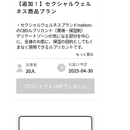
【追加！】セクシャルウェル
ネス商品プラン
・セクシャルウェルネスブランドmahoro
のCBDルブリカント（潤滑・保湿剤）
デリケートゾーンの気になる部分を中心
に、全身のお肌に、保湿の目的としてもく
まなく使用できるルブリカントです。
とろみがあり、セクシャルウェルネス製品
に塗布してもベッドに垂れづらいため、セ
ルフプレジャー時にもおすすめです。
お届け予定
支援者
2025-04-30
20人
・兵庫県産のハチミツを使用
・高品質で透明性の高い原料を使用
プロジェクトは終了しました
＜素材・原材料・原料＞
水、グリセリン、ペンチレングリコール、
キサンタンガム、アロエベラ液汁、ハチミ
ツ、ヒメコウジ葉エキス、CBD乳化物3%、
ティーツリー葉油、ラベンダー油、ラウリ
ン酸ポリグリセリル-10、クエン酸、エリ
スリトール
＜内容量＞50g