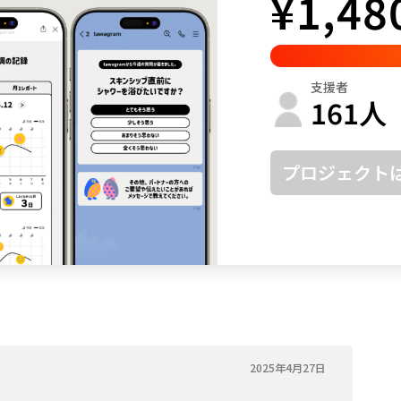
¥
1,48
鳥取
島根
岡山
広島
山口
徳島
香川
愛媛
高知
支援者
福岡
佐賀
長崎
熊本
大分
宮崎
鹿児島
沖縄
161
人
プロジェクト
2025年4月27日