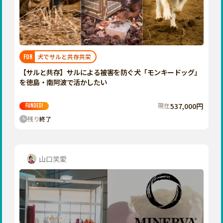
香川
愛媛
高知
九州・沖縄
福岡
犬でサルと共存共栄
FOR
佐賀
【サルと共存】サルによる被害を防ぐ犬「モンキードッグ」
を徳島・南阿波で活かしたい
長崎
熊本
現在
537,000円
FUNDED!
残り
終了
大分
宮崎
鹿児島
山口笑愛
沖縄