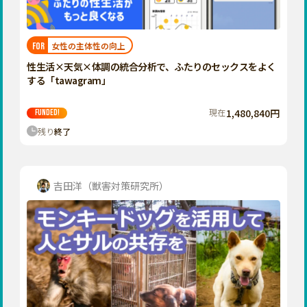
近畿
三重
滋賀
女性の主体性の向上
FOR
京都
性生活×天気×体調の統合分析で、ふたりのセックスをよく
大阪
する「tawagram」
兵庫
現在
1,480,840円
FUNDED!
奈良
残り
終了
和歌山
中国
鳥取
吉田洋（獣害対策研究所）
島根
岡山
広島
山口
四国
徳島