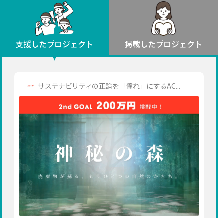
環境・エシカル
山形
福島
人権・マイノリティ
関東
災害
社会貢献
茨城
栃木
群馬
埼玉
千葉
支援したプロジェクト
掲載したプロジェクト
北海道・東北
東京
神奈川
地域からさがす
北海道
中部
青森
新潟
富山
石川
福井
山梨
サステナビリティの正論を「憧れ」にするAC...
岩手
長野
岐阜
静岡
愛知
宮城
近畿
秋田
三重
滋賀
京都
大阪
兵庫
山形
奈良
和歌山
中国
福島
鳥取
島根
岡山
広島
山口
関東
茨城
四国
栃木
徳島
香川
愛媛
高知
九州・沖縄
群馬