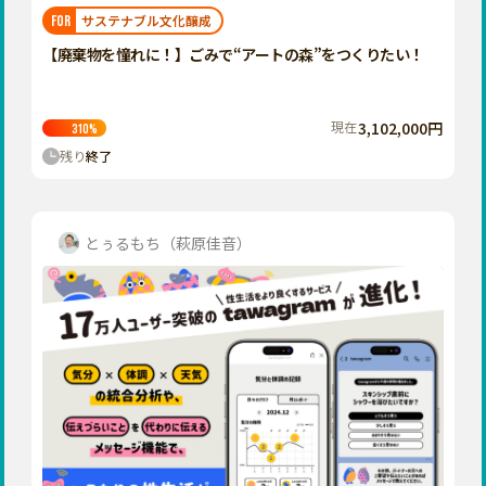
福岡
佐賀
長崎
熊本
大分
埼玉
サステナブル文化醸成
FOR
宮崎
鹿児島
沖縄
千葉
【廃棄物を憧れに！】ごみで“アートの森”をつくりたい！
東京
神奈川
現在
3,102,000円
310
%
中部
残り
終了
新潟
富山
石川
とぅるもち（萩原佳音）
福井
山梨
長野
岐阜
静岡
愛知