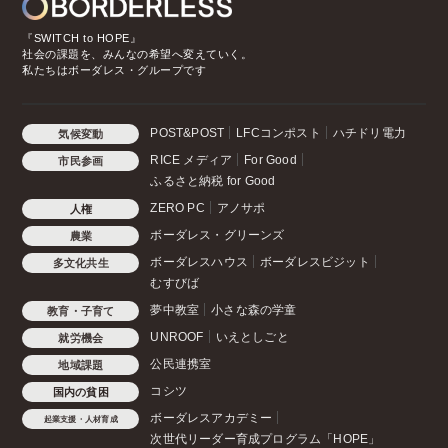
『SWITCH to HOPE』
社会の課題を、みんなの希望へ変えていく。
私たちはボーダレス・グループです
POST&POST
LFCコンポスト
ハチドリ電力
気候変動
RICE メディア
For Good
市民参画
ふるさと納税 for Good
ZERO PC
アノサポ
人権
ボーダレス・グリーンズ
農業
ボーダレスハウス
ボーダレスビジット
多文化共生
むすびば
夢中教室
小さな森の学童
教育・子育て
UNROOF
いえとしごと
就労機会
公民連携室
地域課題
コシツ
国内の貧困
ボーダレスアカデミー
起業支援・人材育成
次世代リーダー育成プログラム「HOPE」