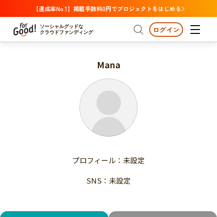
【達成率No.1】掲載手数料0円でプロジェクトをはじめる
ソーシャルグッドな
ログイン
クラウドファンディング
Mana
プロジェクトからさがす
注目
新着
支援金額が多い
プロジェクトからさがす
注目
新着
支援人数が多い
終了日が近い
支援金額が多い
カテゴリーからさがす
支援人数が多い
国際協力
医療・福祉
子ども・教育
終了日が近い
動物
地域活性
フード・農業
文化
カテゴリーからさがす
国際協力
プロフィール：未設定
環境・エシカル
人権・マイノリティ
医療・福祉
災害
社会貢献
SNS：未設定
子ども・教育
動物
地域からさがす
地域活性
北海道・東北
フード・農業
文化
北海道
青森
岩手
宮城
秋田