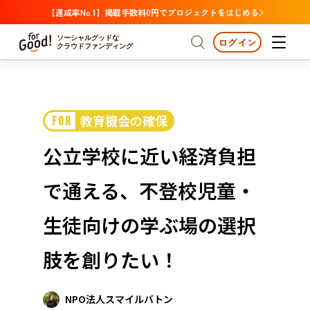
【達成率No.1】掲載手数料0円でプロジェクトをはじめる
ソーシャルグッドな
ログイン
クラウドファンディング
プロジェクトからさがす
教育機会の確保
FOR
注目
新着
支援金額が多い
プロジェクトからさがす
注目
新着
支援金額
支援人数が多い
終了日が近い
公立学校に近い経済負担
カテゴリーからさがす
国際協力
医療・福祉
カテゴリーからさがす
人権・マイノリティ
で通える、不登校児童・
国際協力
医療・福祉
子ども・教育
動物
地域活性
フード・農業
文化
北海道・東北
地域からさがす
北海
生徒向けの学ぶ場の選択
環境・エシカル
人権・マイノリティ
関東
茨城
災害
肢を創りたい！
社会貢献
中部
地域からさがす
新潟
北海道・東北
近畿
NPO法人スマイルバトン
三重
北海道
青森
岩手
宮城
秋田
山形
福島