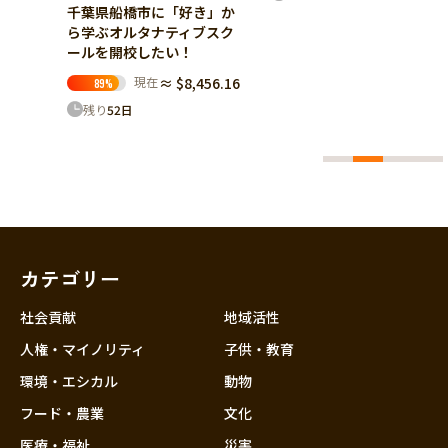
残り
21
日
き」か
ブスク
56.16
カテゴリー
社会貢献
地域活性
人権・マイノリティ
子供・教育
環境・エシカル
動物
フード・農業
文化
医療・福祉
災害