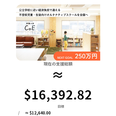
関東
中国
鳥取
茨城
栃木
群馬
埼玉
千葉
東京
神奈川
四国
徳島
中部
新潟
富山
石川
福井
山梨
長野
岐阜
九州・沖縄
福岡
近畿
三重
滋賀
京都
大阪
兵庫
奈良
和歌山
中国
鳥取
島根
岡山
広島
山口
四国
現在の支援総額
≈
徳島
香川
愛媛
高知
九州・沖縄
福岡
佐賀
長崎
熊本
大分
宮崎
鹿児島
$16,392.82
目標
/
≈ $12,640.00