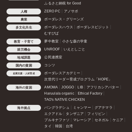
ふるさと納税 for Good
ZERO PC
アノサポ
人権
ボーダレス・グリーンズ
農業
ボーダレスハウス
ボーダレスビジット
多文化共生
むすびば
夢中教室
小さな森の学童
教育・子育て
UNROOF
いえとしごと
就労機会
公民連携室
地域課題
コシツ
国内の貧困
ボーダレスアカデミー
起業支援・人材育成
次世代リーダー育成プログラム「HOPE」
AMOMA
JOGGO
LIB
アフリカシアバター
海外の貧困
Haruulala organic
Ethical Factory
TAO's NATIVE CHICKEN
バングラデシュ
ミャンマー
グアテマラ
海外拠点
エクアドル
タンザニア
フィリピン
ブルキナファソ
マレーシア
セネガル
ケニア
タイ
韓国
台湾