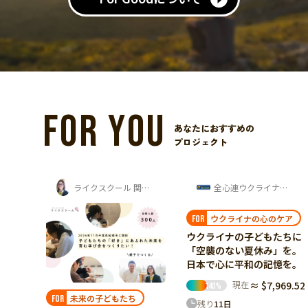
FOR YOU
あなたにおすすめの
プロジェクト
ライクスクール 関口桃子
全心連ウクライナ心のケア交流センター 渋...
ガザの子どもたちを支援する会
ウクライナの心のケア
ガザの子ども達の教育
FOR
FOR
ウクライナの子どもたちに
ガザ避難民キャンプの子ど
「空襲のない夏休み」を。
もたちへ。失われた学校を
日本で心に平和の記憶を。
再建し、学びと希望を取り
戻したい
現在
≈ $7,969.52
140
%
現在
≈ $6,686.56
42
%
残り
11
日