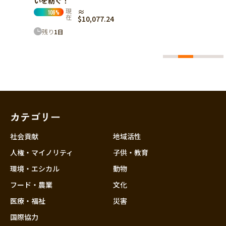
7.24
カテゴリー
社会貢献
地域活性
人権・マイノリティ
子供・教育
環境・エシカル
動物
フード・農業
文化
医療・福祉
災害
国際協力