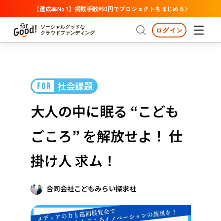
【達成率No.1】掲載手数料0円でプロジェクトをはじめる
ソーシャルグッドな
ログイン
クラウドファンディング
プロジェクトからさがす
社会課題
FOR
注目
新着
支援金額が多い
プロジェクトからさがす
注目
新着
支援金額
支援人数が多い
終了日が近い
大人の中に眠る “こども
カテゴリーからさがす
国際協力
医療・福祉
カテゴリーからさがす
人権・マイノリティ
ごころ” を解放せよ！ 仕
国際協力
医療・福祉
子ども・教育
動物
地域活性
フード・農業
文化
北海道・東北
地域からさがす
北海
掛け人 求ム！
環境・エシカル
人権・マイノリティ
関東
茨城
災害
社会貢献
合同会社こどもみらい探求社
中部
地域からさがす
新潟
北海道・東北
近畿
三重
北海道
青森
岩手
宮城
秋田
山形
福島