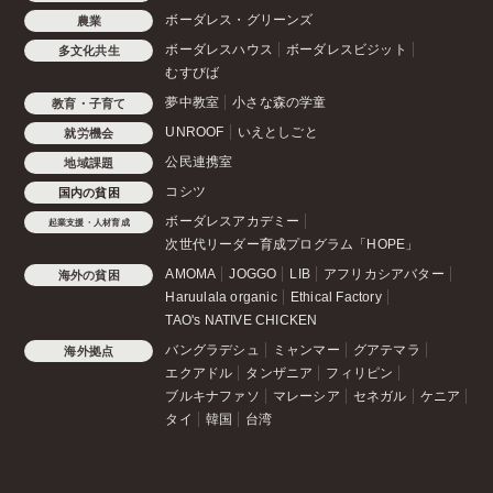
ボーダレス・グリーンズ
農業
ボーダレスハウス
ボーダレスビジット
多文化共生
むすびば
夢中教室
小さな森の学童
教育・子育て
UNROOF
いえとしごと
就労機会
公民連携室
地域課題
コシツ
国内の貧困
ボーダレスアカデミー
起業支援・人材育成
次世代リーダー育成プログラム「HOPE」
AMOMA
JOGGO
LIB
アフリカシアバター
海外の貧困
Haruulala organic
Ethical Factory
TAO's NATIVE CHICKEN
バングラデシュ
ミャンマー
グアテマラ
海外拠点
エクアドル
タンザニア
フィリピン
ブルキナファソ
マレーシア
セネガル
ケニア
タイ
韓国
台湾