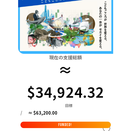
関東
中国
鳥取
茨城
栃木
群馬
埼玉
千葉
東京
神奈川
四国
徳島
中部
新潟
富山
石川
福井
山梨
長野
岐阜
九州・沖縄
福岡
近畿
三重
滋賀
京都
大阪
兵庫
奈良
和歌山
中国
現在の支援総額
鳥取
島根
岡山
広島
山口
≈
四国
徳島
香川
愛媛
高知
$34,924.32
九州・沖縄
福岡
佐賀
長崎
熊本
大分
宮崎
鹿児島
目標
/
≈ $63,200.00
FUNDED!