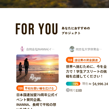
FOR YOU
あなたにおすすめの
プロジェクト
合同会社INANNA(イナンナ)
同志社大学体育会カヌー部 寺岡夏鈴
hamiii ｜Kavi & Kaho
遠征費の資金調達
原風景を繋ぐ未来
FOR
FOR
世界へ挑むために、今を全
ネパール・ゴルケ村の紅茶
力で！学生アスリートの挑
と共に、Origin〈原風景〉
戦を応援してください！
をもう一世代先へ繋ぐ挑戦
現在
≈ $6,996.24
現在
≈ $4,732.42
110
%
16
%
げる
残り
22
日
残り
22
日
公式イ
和の想