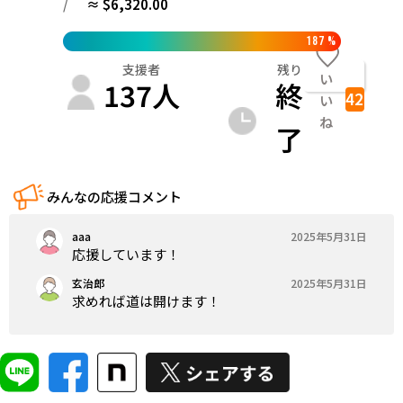
/
≈ $6,320.00
187
%
支援者
残り
い
137
人
終
42
い
ね
了
みんなの応援コメント
aaa
2025年5月31日
応援しています！
玄治郎
2025年5月31日
求めれば道は開けます！