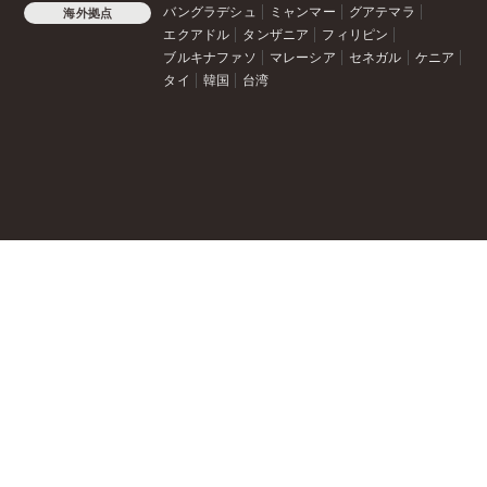
バングラデシュ
ミャンマー
グアテマラ
海外拠点
エクアドル
タンザニア
フィリピン
ブルキナファソ
マレーシア
セネガル
ケニア
タイ
韓国
台湾