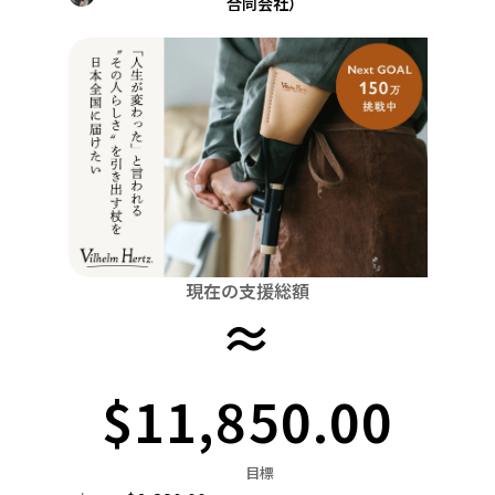
合同会社）
関東
中国
鳥取
茨城
栃木
群馬
埼玉
千葉
東京
神奈川
四国
徳島
中部
新潟
富山
石川
福井
山梨
長野
岐阜
九州・沖縄
福岡
近畿
三重
滋賀
京都
大阪
兵庫
奈良
和歌山
中国
鳥取
島根
岡山
広島
山口
四国
現在の支援総額
徳島
香川
愛媛
高知
≈
九州・沖縄
福岡
佐賀
長崎
熊本
大分
宮崎
鹿児島
$11,850.00
目標