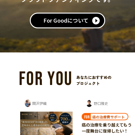
For Goodについて
FOR YOU
あなたにおすすめの
プロジェクト
野口雅史
江崎家を支援する会
癌の治療費サポート
指定難病 ALS治療
FOR
FOR
癌の治療を乗り越えてもう
ALS治療～乳歯幹細胞由来
一度舞台に復帰したい！
培養上清液による治療を受