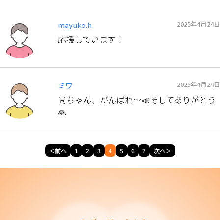
2025年4月24日
mayuko.h
応援しています！
2025年4月24日
ミワ
尚ちゃん、がんばれ〜📣そしてありがとう
🙏
＜前へ
1
2
3
4
5
6
7
次へ＞