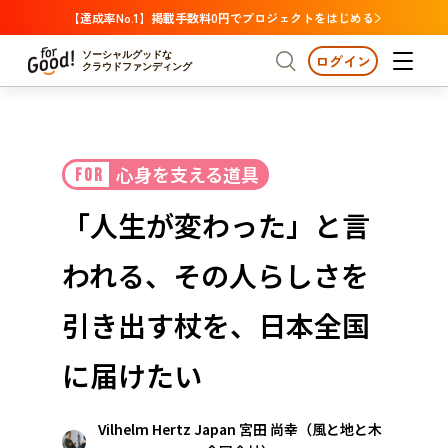
【達成率No.1】掲載手数料0円でプロジェクトをはじめる
ソーシャルグッドな
ログイン
クラウドファンディング
プロジェクトからさがす
心身を支える道具
FOR
注目
新着
支援金額が多い
プロジェクトからさがす
注目
新着
支援金額
支援人数が多い
終了日が近い
「人生が変わった」と言
カテゴリーからさがす
国際協力
医療・福祉
カテゴリーからさがす
人権・マイノリティ
われる、その人らしさを
国際協力
医療・福祉
子ども・教育
動物
地域活性
フード・農業
文化
北海道・東北
地域からさがす
北海
引き出す杖を、日本全国
環境・エシカル
人権・マイノリティ
関東
茨城
災害
に届けたい
社会貢献
中部
地域からさがす
新潟
北海道・東北
Vilhelm Hertz Japan 宮田 尚幸（風と地と木
近畿
三重
北海道
青森
岩手
宮城
秋田
山形
福島