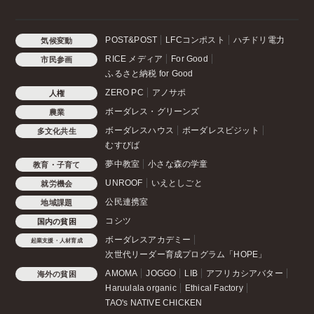
POST&POST
LFCコンポスト
ハチドリ電力
気候変動
RICE メディア
For Good
市民参画
ふるさと納税 for Good
ZERO PC
アノサポ
人権
ボーダレス・グリーンズ
農業
ボーダレスハウス
ボーダレスビジット
多文化共生
むすびば
夢中教室
小さな森の学童
教育・子育て
UNROOF
いえとしごと
就労機会
公民連携室
地域課題
コシツ
国内の貧困
ボーダレスアカデミー
起業支援・人材育成
次世代リーダー育成プログラム「HOPE」
AMOMA
JOGGO
LIB
アフリカシアバター
海外の貧困
Haruulala organic
Ethical Factory
TAO's NATIVE CHICKEN