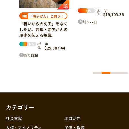
けたい～
現
≈
現在
≈ $7,318.56
60
%
65
%
在
$19,105.36
う！
残り
52
日
残り
22
日
をなく
がんの
7.44
カテゴリー
社会貢献
地域活性
人権・マイノリティ
子供・教育