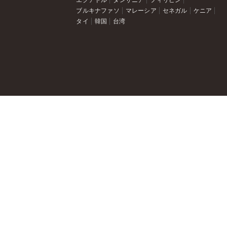
エクアドル
タンザニア
フィリピン
ブルキナファソ
マレーシア
セネガル
ケニア
タイ
韓国
台湾