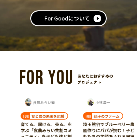
For Goodについて
FOR YOU
あなたにおすすめの
プロジェクト
‘Catracho Kichijoji‘ 平杉 康孝
食農みらい塾
小林淳一
食と農の未来を応援
親子のファーム
FOR
FOR
育てる。届ける。売る。を
埼玉熊谷でブルーベリー農
学ぶ「食農みらい共創コミ
園作りにパパが挑む！子ど
ュニティ」を子ども達と創
もたちの笑顔あふれる居場