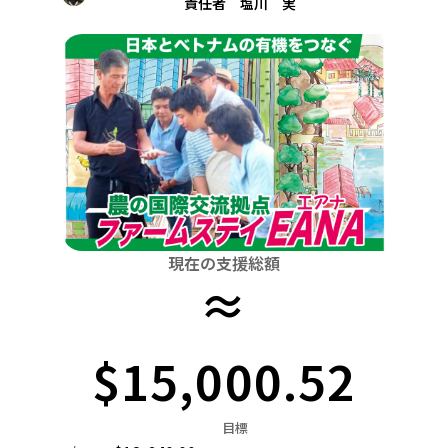
責任者 塩川 実
関東
中国
鳥取
茨城
栃木
群馬
埼玉
千葉
東京
神奈川
四国
徳島
中部
新潟
富山
石川
福井
山梨
長野
岐阜
九州・沖縄
福岡
近畿
三重
滋賀
京都
大阪
兵庫
奈良
和歌山
中国
鳥取
島根
岡山
広島
山口
四国
現在の支援総額
徳島
香川
愛媛
高知
≈
九州・沖縄
福岡
佐賀
長崎
熊本
大分
宮崎
鹿児島
$15,000.52
目標