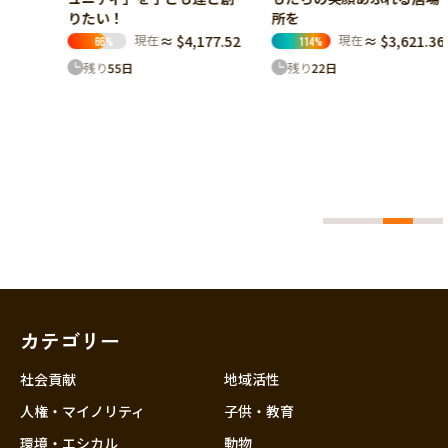
りたい！
所を
現在
≈ $4,177.52
現在
≈ $3,621.36
66
%
114
%
維持
残り
55
日
残り
22
日
で唯一
＆バー
せたい
61.80
カテゴリー
社会貢献
地域活性
人権・マイノリティ
子供・教育
環境・エシカル
動物