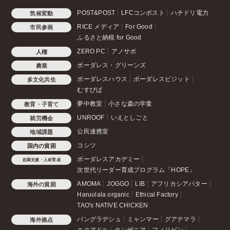
POST&POST
LFCコンポスト
ハチドリ電力
気候変動
RICE メディア
For Good
市民参画
ふるさと納税 for Good
ZERO PC
アノサポ
人権
ボーダレス・グリーンズ
農業
ボーダレスハウス
ボーダレスビジット
多文化共生
むすびば
夢中教室
小さな森の学童
教育・子育て
UNROOF
いえとしごと
就労機会
公民連携室
地域課題
コシツ
国内の貧困
ボーダレスアカデミー
起業支援・人材育成
次世代リーダー育成プログラム「HOPE」
AMOMA
JOGGO
LIB
アフリカシアバター
海外の貧困
Haruulala organic
Ethical Factory
TAO's NATIVE CHICKEN
バングラデシュ
ミャンマー
グアテマラ
海外拠点