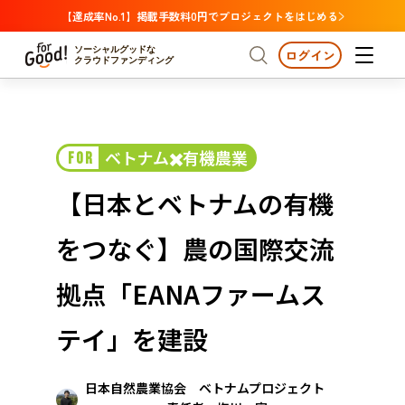
【達成率No.1】掲載手数料0円でプロジェクトをはじめる
ソーシャルグッドな
ログイン
クラウドファンディング
プロジェクトからさがす
ベトナム✖️有機農業
FOR
注目
新着
支援金額が多い
プロジェクトからさがす
注目
新着
支援金額
支援人数が多い
終了日が近い
【日本とベトナムの有機
カテゴリーからさがす
国際協力
医療・福祉
カテゴリーからさがす
人権・マイノリティ
をつなぐ】農の国際交流
国際協力
医療・福祉
子ども・教育
動物
地域活性
フード・農業
文化
北海道・東北
地域からさがす
北海
拠点「EANAファームス
環境・エシカル
人権・マイノリティ
関東
茨城
災害
テイ」を建設
社会貢献
中部
地域からさがす
新潟
北海道・東北
日本自然農業協会 ベトナムプロジェクト
近畿
三重
北海道
青森
岩手
宮城
秋田
山形
福島