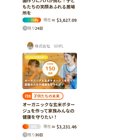
園作りにパパが挑む！子ど
もたちの笑顔あふれる居場
所を
現在
≈ $3,627.09
114
%
残り
24
日
株式会社 SOIFL
子供たちの未来
FOR
オーガニックな玄米ポター
ジュを作って家族みんなの
健康を守りたい！
現在
≈ $3,231.46
34
%
残り
30
日