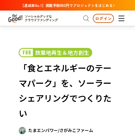
【達成率No.1】掲載手数料0円でプロジェクトをはじめる
ソーシャルグッドな
ログイン
クラウドファンディング
プロジェクトからさがす
放棄地再生＆地方創生
FOR
注目
新着
支援金額が多い
プロジェクトからさがす
注目
新着
支援金額
支援人数が多い
終了日が近い
「食とエネルギーのテー
カテゴリーからさがす
国際協力
医療・福祉
カテゴリーからさがす
人権・マイノリティ
マパーク」を、ソーラー
国際協力
医療・福祉
子ども・教育
動物
地域活性
フード・農業
文化
北海道・東北
地域からさがす
北海
シェアリングでつくりた
環境・エシカル
人権・マイノリティ
関東
茨城
災害
い
社会貢献
中部
地域からさがす
新潟
北海道・東北
近畿
たまエンパワー/さがみこファーム
三重
北海道
青森
岩手
宮城
秋田
山形
福島