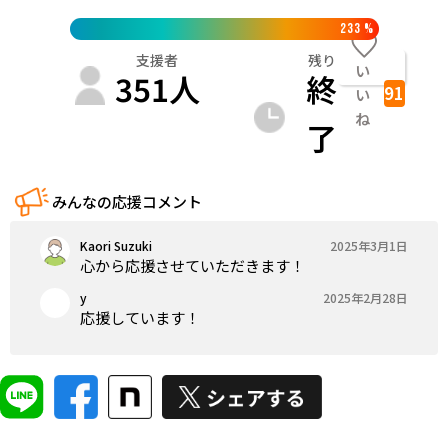
233
%
支援者
残り
い
351
人
終
91
い
ね
了
みんなの応援コメント
Kaori Suzuki
2025年3月1日
心から応援させていただきます！
y
2025年2月28日
応援しています！