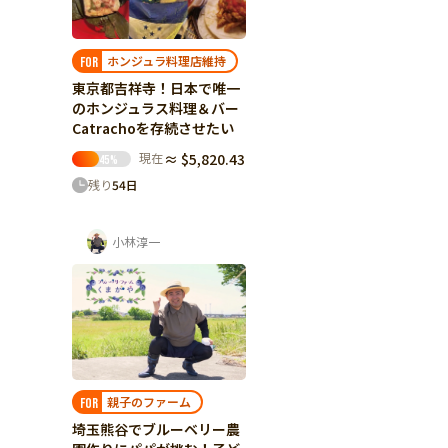
ホンジュラ料理店維持
FOR
東京都吉祥寺！日本で唯一
のホンジュラス料理＆バー
Catrachoを存続させたい
現在
≈ $5,820.43
45
%
残り
54
日
小林淳一
親子のファーム
FOR
埼玉熊谷でブルーベリー農