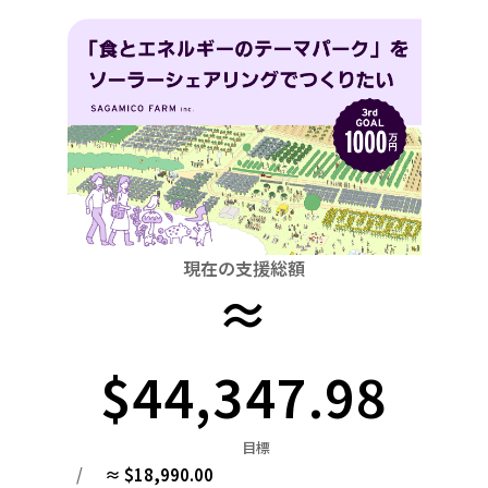
関東
中国
鳥取
茨城
栃木
群馬
埼玉
千葉
東京
神奈川
四国
徳島
中部
新潟
富山
石川
福井
山梨
長野
岐阜
九州・沖縄
福岡
近畿
三重
滋賀
京都
大阪
兵庫
奈良
和歌山
中国
鳥取
島根
岡山
広島
山口
四国
現在の支援総額
≈
徳島
香川
愛媛
高知
九州・沖縄
福岡
佐賀
長崎
熊本
大分
宮崎
鹿児島
$44,347.98
目標
/
≈ $18,990.00