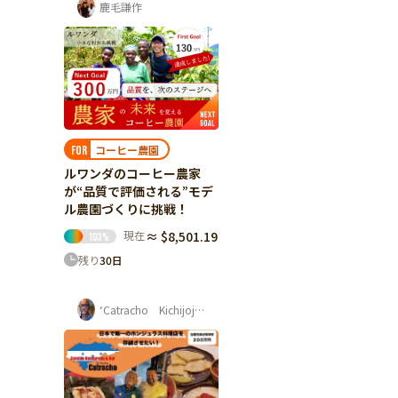
鹿毛謙作
コーヒー農園
FOR
ルワンダのコーヒー農家
が“品質で評価される”モデ
ル農園づくりに挑戦！
現在
≈ $8,501.19
103
%
残り
30
日
‘Catracho Kichijoji‘ 平杉 康孝