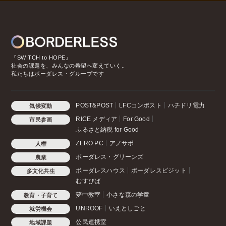
『SWITCH to HOPE』
社会の課題を、みんなの希望へ変えていく。
私たちはボーダレス・グループです
POST&POST
LFCコンポスト
ハチドリ電力
気候変動
RICE メディア
For Good
市民参画
ふるさと納税 for Good
ZERO PC
アノサポ
人権
ボーダレス・グリーンズ
農業
ボーダレスハウス
ボーダレスビジット
多文化共生
むすびば
夢中教室
小さな森の学童
教育・子育て
UNROOF
いえとしごと
就労機会
公民連携室
地域課題