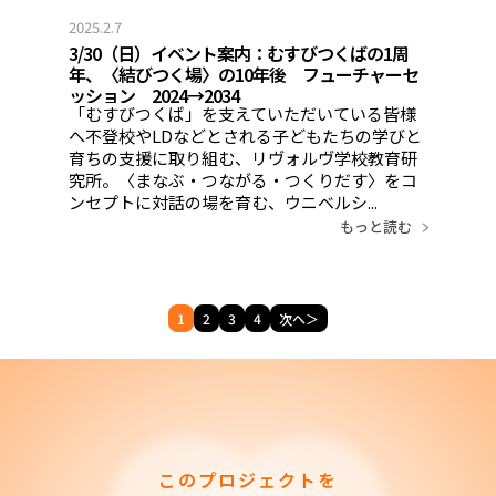
2025.2.7
3/30（日）イベント案内：むすびつくばの1周
年、〈結びつく場〉の10年後 フューチャーセ
ッション 2024→2034
「むすびつくば」を支えていただいている皆様
へ不登校やLDなどとされる子どもたちの学びと
育ちの支援に取り組む、リヴォルヴ学校教育研
究所。〈まなぶ・つながる・つくりだす〉をコ
ンセプトに対話の場を育む、ウニベルシ...
もっと読む
1
2
3
4
次へ＞
このプロジェクトを