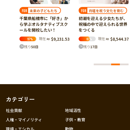
戻したい
現在
≈ $6,675.98
42
%
月経を祝う文化を育む
FOR
残り
19
日
初潮を迎える少女たちが、
き」か
祝福の中で迎えられる世界
ブスク
をつくる
現在
≈ $8,544.37
31.53
67
%
残り
17
日
カテゴリー
社会貢献
地域活性
人権・マイノリティ
子供・教育
環境・エシカル
動物