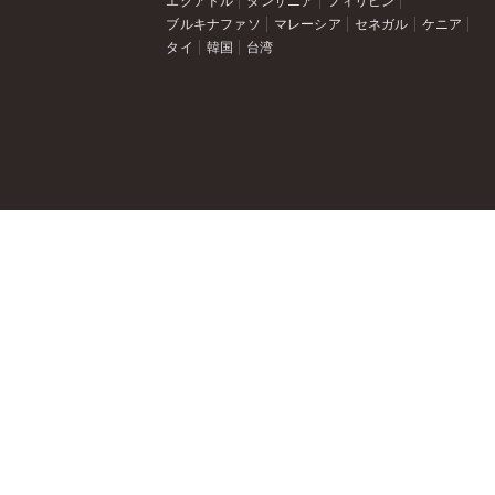
エクアドル
タンザニア
フィリピン
ブルキナファソ
マレーシア
セネガル
ケニア
タイ
韓国
台湾