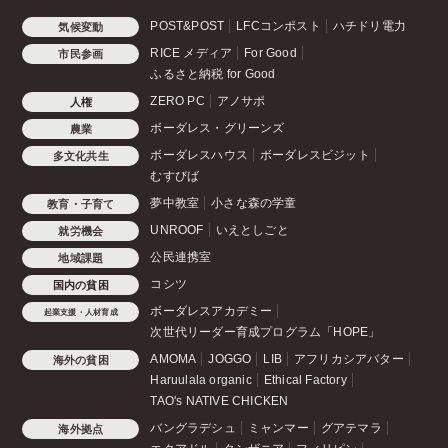
POST&POST
LFCコンポスト
ハチドリ電力
気候変動
RICE メディア
For Good
市民参画
ふるさと納税 for Good
ZERO PC
アノサポ
人権
ボーダレス・グリーンズ
農業
ボーダレスハウス
ボーダレスビジット
多文化共生
むすびば
夢中教室
小さな森の学童
教育・子育て
UNROOF
いえとしごと
就労機会
公民連携室
地域課題
コシツ
国内の貧困
ボーダレスアカデミー
起業支援・人材育成
次世代リーダー育成プログラム「HOPE」
AMOMA
JOGGO
LIB
アフリカシアバター
海外の貧困
Haruulala organic
Ethical Factory
TAO's NATIVE CHICKEN
バングラデシュ
ミャンマー
グアテマラ
海外拠点