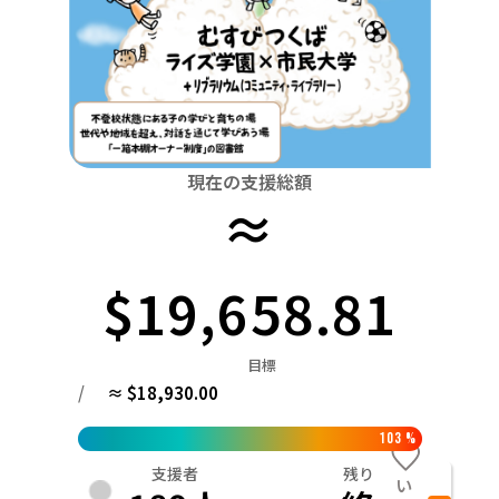
関東
中国
鳥取
茨城
栃木
群馬
埼玉
千葉
東京
神奈川
四国
徳島
中部
新潟
富山
石川
福井
山梨
長野
岐阜
九州・沖縄
福岡
近畿
三重
滋賀
京都
大阪
兵庫
奈良
和歌山
現在の支援総額
≈
中国
鳥取
島根
岡山
広島
山口
四国
$19,658.81
徳島
香川
愛媛
高知
九州・沖縄
福岡
佐賀
長崎
熊本
大分
宮崎
鹿児島
目標
/
≈ $18,930.00
103
%
支援者
残り
い