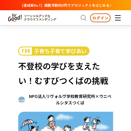
【達成率No.1】掲載手数料0円でプロジェクトをはじめる
ソーシャルグッドな
ログイン
クラウドファンディング
プロジェクトからさがす
子育ち子育て学びあい
FOR
注目
新着
支援金額が多い
プロジェクトからさがす
注目
新着
支援金額
支援人数が多い
終了日が近い
不登校の学びを支えた
カテゴリーからさがす
国際協力
医療・福祉
カテゴリーからさがす
人権・マイノリティ
い！むすびつくばの挑戦
国際協力
医療・福祉
子ども・教育
動物
地域活性
フード・農業
文化
北海道・東北
地域からさがす
北海
NPO法人リヴォルヴ学校教育研究所×ウニベ
環境・エシカル
人権・マイノリティ
関東
ルシタスつくば
茨城
災害
社会貢献
中部
地域からさがす
新潟
北海道・東北
近畿
三重
北海道
青森
岩手
宮城
秋田
山形
福島