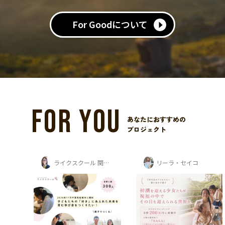
For Goodについて
FOR YOU
あなたにおすすめの
プロジェクト
ライクスクール 関口桃子
リーラ・セイコ
ガザの子どもたちを支援する会
ガザの子ども達の教育
FOR
ガザ避難民キャンプの子ど
もたちへ。失われた学校を
再建し、学びと希望を取り