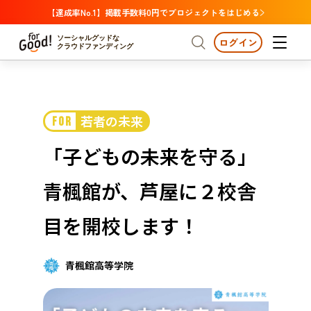
【達成率No.1】掲載手数料0円でプロジェクトをはじめる
ソーシャルグッドな
ログイン
クラウドファンディング
プロジェクトからさがす
若者の未来
FOR
注目
新着
支援金額が多い
プロジェクトからさがす
注目
新着
支援金額
支援人数が多い
終了日が近い
「子どもの未来を守る」
カテゴリーからさがす
国際協力
医療・福祉
カテゴリーからさがす
人権・マイノリティ
青楓館が、芦屋に２校舎
国際協力
医療・福祉
子ども・教育
動物
地域活性
フード・農業
文化
北海道・東北
地域からさがす
北海
目を開校します！
環境・エシカル
人権・マイノリティ
関東
茨城
災害
社会貢献
青楓館高等学院
中部
地域からさがす
新潟
北海道・東北
近畿
三重
北海道
青森
岩手
宮城
秋田
山形
福島