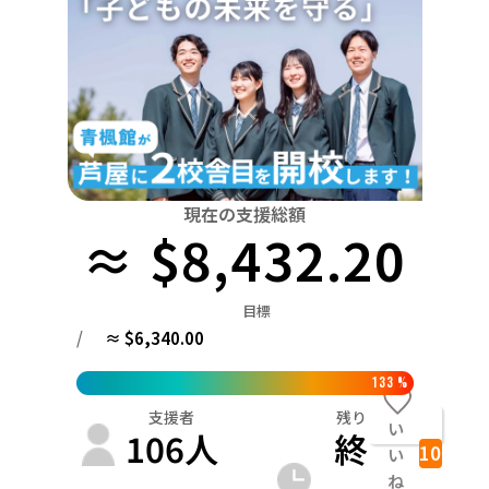
関東
中国
鳥取
茨城
栃木
群馬
埼玉
千葉
東京
神奈川
四国
徳島
中部
新潟
富山
石川
福井
山梨
長野
岐阜
九州・沖縄
福岡
近畿
三重
滋賀
京都
大阪
兵庫
奈良
和歌山
中国
現在の支援総額
鳥取
島根
岡山
広島
山口
≈ $8,432.20
四国
徳島
香川
愛媛
高知
目標
九州・沖縄
/
≈ $6,340.00
福岡
佐賀
長崎
熊本
大分
宮崎
鹿児島
133
%
支援者
残り
い
106
人
終
10
い
ね