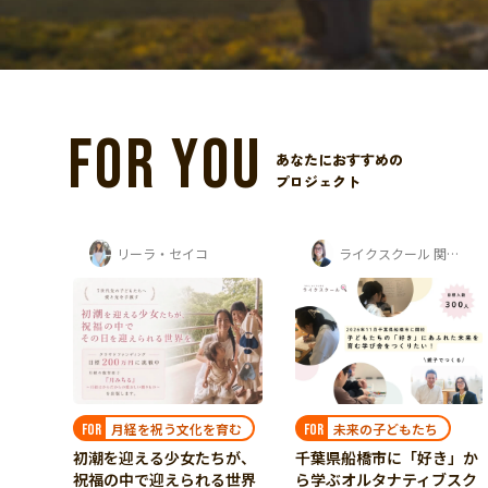
FOR YOU
あなたにおすすめの
プロジェクト
ライクスクール 関口桃子
ガザの子どもたちを支援する会
ガザの子ども達の教育
FOR
ガザ避難民キャンプの子ど
もたちへ。失われた学校を
再建し、学びと希望を取り
戻したい
現在
≈ $6,707.72
42
%
育む
未来の子どもたち
FOR
残り
24
日
ちが、
千葉県船橋市に​「好き」か
る世界
ら​学ぶオルタナティブスク