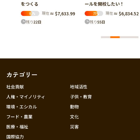
ールを​開校したい！
33.99
現在
≈ $6,834.52
71
%
残り
55
日
カテゴリー
社会貢献
地域活性
人権・マイノリティ
子供・教育
環境・エシカル
動物
フード・農業
文化
医療・福祉
災害
国際協力