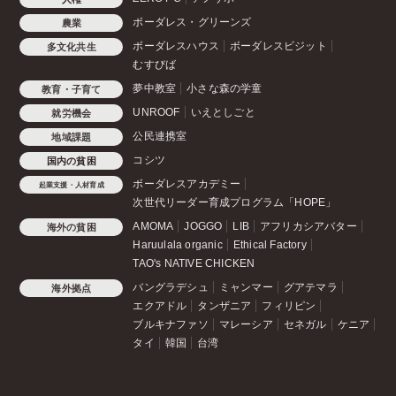
ボーダレス・グリーンズ
農業
ボーダレスハウス
ボーダレスビジット
多文化共生
むすびば
夢中教室
小さな森の学童
教育・子育て
UNROOF
いえとしごと
就労機会
公民連携室
地域課題
コシツ
国内の貧困
ボーダレスアカデミー
起業支援・人材育成
次世代リーダー育成プログラム「HOPE」
AMOMA
JOGGO
LIB
アフリカシアバター
海外の貧困
Haruulala organic
Ethical Factory
TAO's NATIVE CHICKEN
バングラデシュ
ミャンマー
グアテマラ
海外拠点
エクアドル
タンザニア
フィリピン
ブルキナファソ
マレーシア
セネガル
ケニア
タイ
韓国
台湾